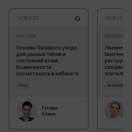
14.08.2026
18.08.2026
МОСКВА
МОСКВА
Основы базового ухода
Лаеннек п
для разных типов и
биогенны
состояний кожи.
реструкту
Возможности
соедините
косметолога в кабинете
эпителиал
и дома
Прикладно
Уход
эстетичес
Антивозрастн
Гусева
Елена