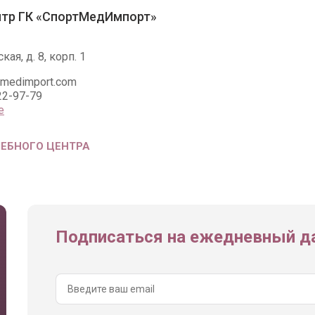
нтр ГК «СпортМедИмпорт»
кая, д. 8, корп. 1
tmedimport.com
22-97-79
е
ЧЕБНОГО ЦЕНТРА
Подписаться на ежедневный да