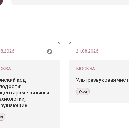
08.2026
21.08.2026
СКВА
МОСКВА
онский код
Ультразвуковая чист
лодости:
ацентарные пилинги
Уход
ехнологии,
зрушающие
ереотипы
од