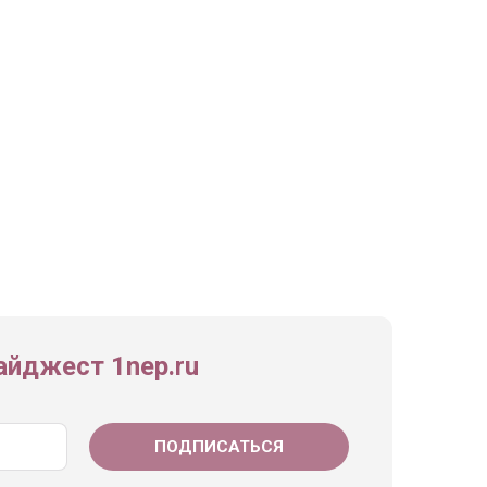
йджест 1nep.ru