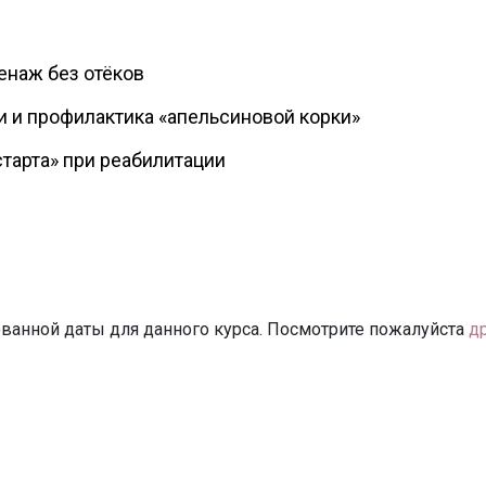
м
наж без отёков
и и профилактика «апельсиновой корки»
старта» при реабилитации
ванной даты для данного курса. Посмотрите пожалуйста
д