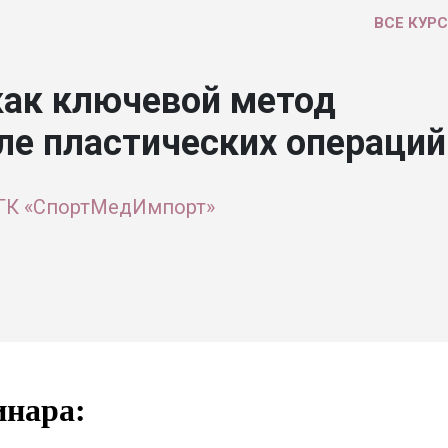
ВСЕ КУР
как ключевой метод
ле пластических операций
 ГК «СпортМедИмпорт»
инара: