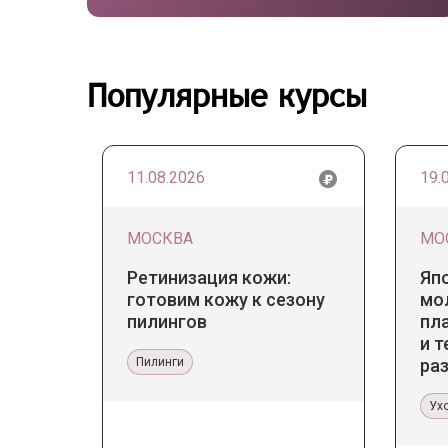
Популярные курсы
11.08.2026
19.
МОСКВА
МО
Ретинизация кожи:
Яп
готовим кожу к сезону
мо
пилингов
пл
и т
Пилинги
ра
ст
Ух