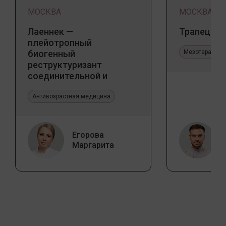
МОСКВА
МОСКВА
Лаеннек —
Трапеция 
плейотропный
биогенный
Мезотерапия 
реструктуризант
соединительной и
эпителиальной ткани.
Прикладное значение в
Антивозрастная медицина
эстетической медицине
Егорова
Маргарита