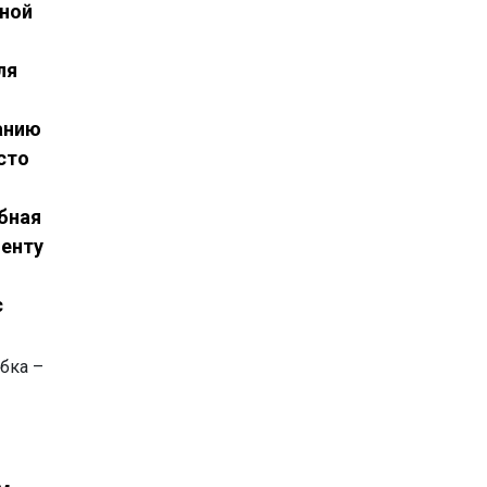
нной
ля
занию
сто
бная
иенту
с
бка –