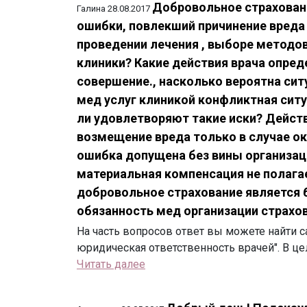
Добровольное страховани
Галина
28.08.2017
ошибки, повлекший причинение вреда 
проведении лечения , выборе методов
клиники? Какие действия врача опред
совершение., насколько вероятна сит
мед услуг клиникой конфликтная ситу
ли удовлетворяют такие иски? Дейс
возмещение вреда только в случае ок
ошибка допущена без вины организаци
материальная компенсация не полага
добровольное страхование является 
обязанность мед организации страхов
На часть вопросов ответ вы можете найти с
юридическая ответственность врачей". В цел
Читать далее