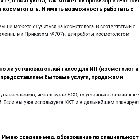
те, пожалуйста, так может ли провизор с 5-летн
а косметолога. И иметь возможность работать с
вы не можете обучиться на косметолога. В соответствии с
вленными Приказом №707н, для работы косметологом
о ли установка онлайн касс для ИП (косметолог и
ы предоставляем бытовые услуги, продажами
уги населению, используете БСО, то установка онлайн-касс
й. Если вы уже используете ККТ и в дальнейшем планирует
! Имею среднее мед. образование по специальност