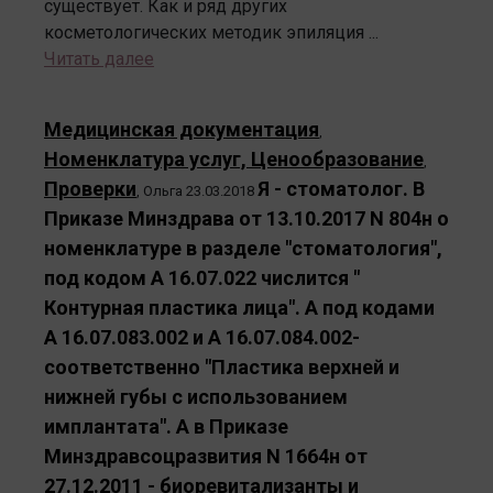
существует. Как и ряд других
косметологических методик эпиляция ...
Читать далее
Медицинская документация
,
Номенклатура услуг, Ценообразование
,
Проверки
Я - стоматолог. В
,
Ольга
23.03.2018
Приказе Минздрава от 13.10.2017 N 804н о
номенклатуре в разделе "стоматология",
под кодом А 16.07.022 числится "
Контурная пластика лица". А под кодами
А 16.07.083.002 и А 16.07.084.002-
соответственно "Пластика верхней и
нижней губы с использованием
имплантата". А в Приказе
Минздравсоцразвития N 1664н от
27.12.2011 - биоревитализанты и