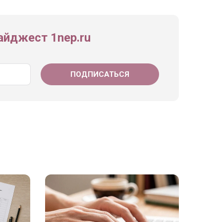
йджест 1nep.ru