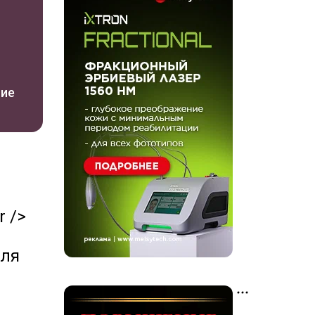
ние
r />
для