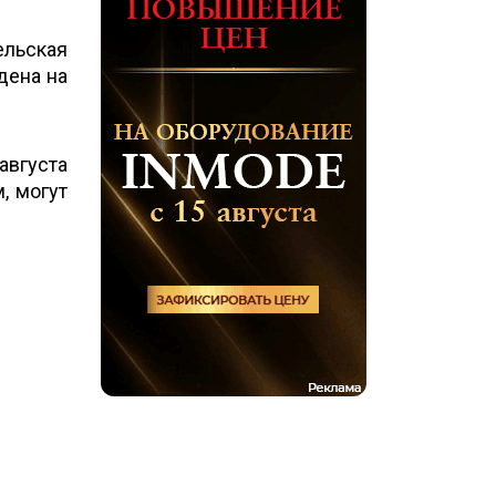
ельская
дена на
августа
, могут