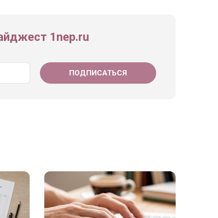
йджест 1nep.ru