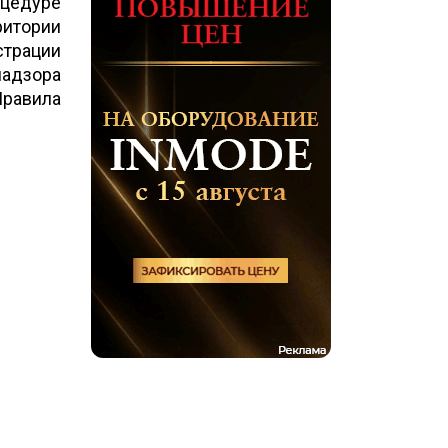
оцедуре
итории
страции
надзора
равила