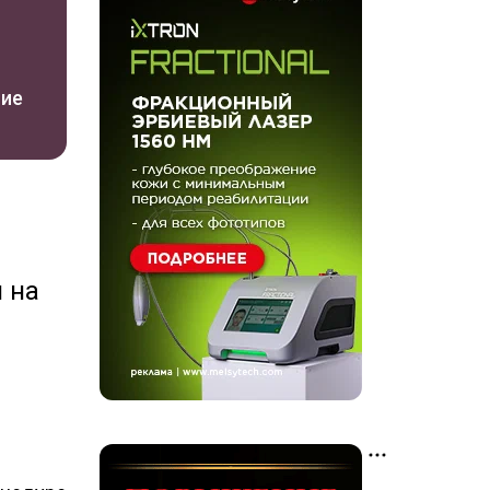
ние
 на