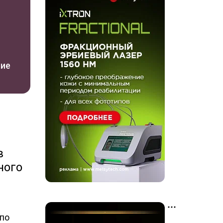
ние
в
ного
 по