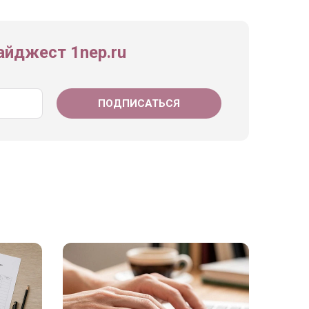
йджест 1nep.ru