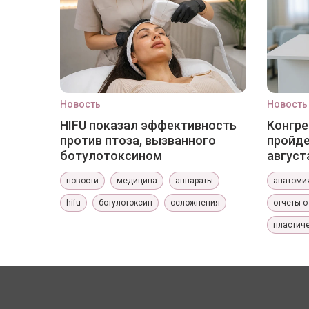
Новость
Новость
HIFU показал эффективность
Конгре
против птоза, вызванного
пройде
ботулотоксином
август
новости
медицина
аппараты
анатоми
hifu
ботулотоксин
осложнения
отчеты о
пластиче