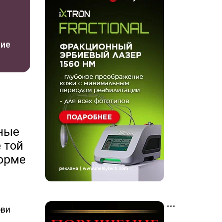
ние
иные
 той
форме
ови