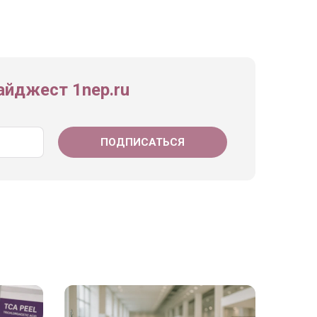
йджест 1nep.ru