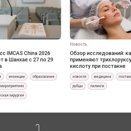
Новость
сс IMCAS China 2026
Обзор исследований: к
т в Шанхае с 27 по 29
применяют трихлорукс
а
кислоту при постакне
я
инъекции
образование
новости
медицина
постак
 мероприятиях
рубцы
пилинги
ская хирургия