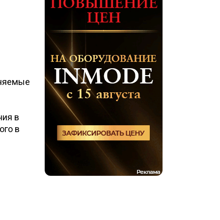
еняемые
ния в
ого в