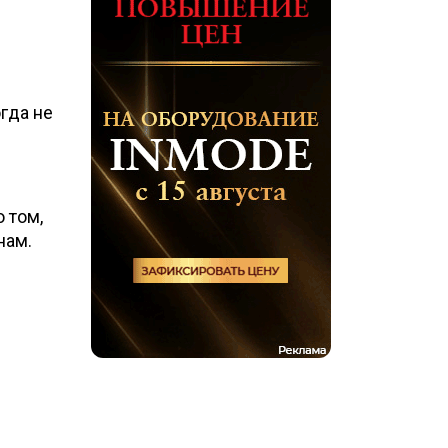
гда не
 том,
нам.