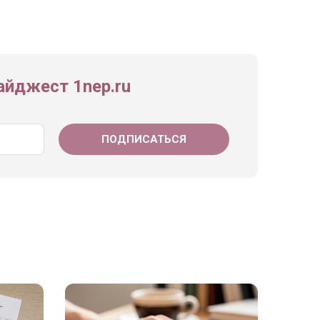
йджест 1nep.ru