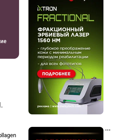
ние
.
llagen