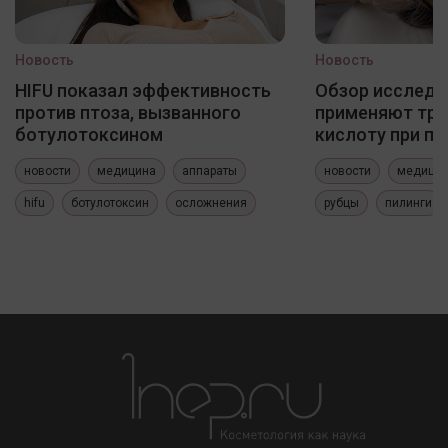
Новость
Новость
HIFU показал эффективность
Обзор исследо
против птоза, вызванного
применяют три
ботулотоксином
кислоту при по
новости
медицина
аппараты
новости
медици
hifu
ботулотоксин
осложнения
рубцы
пилинги