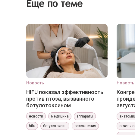
Еще по теме
Новость
Новость
HIFU показал эффективность
Конгре
против птоза, вызванного
пройде
ботулотоксином
август
новости
медицина
аппараты
анатоми
hifu
ботулотоксин
осложнения
отчеты о