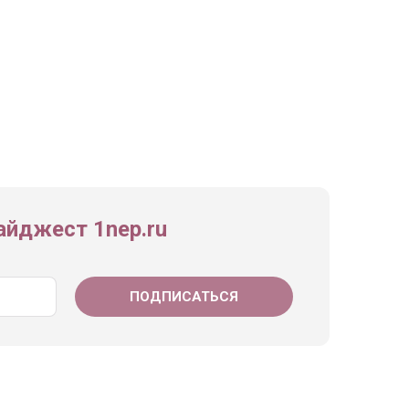
йджест 1nep.ru