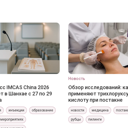
Новость
сс IMCAS China 2026
Обзор исследований: к
т в Шанхае с 27 по 29
применяют трихлорукс
а
кислоту при постакне
я
инъекции
образование
новости
медицина
постак
 мероприятиях
рубцы
пилинги