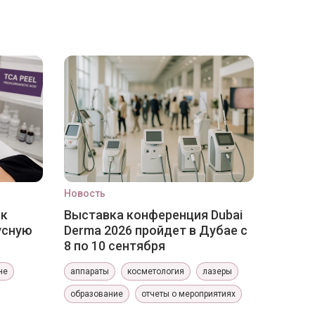
Новость
ак
Выставка конференция Dubai
усную
Derma 2026 пройдет в Дубае с
8 по 10 сентября
не
аппараты
косметология
лазеры
образование
отчеты о мероприятиях