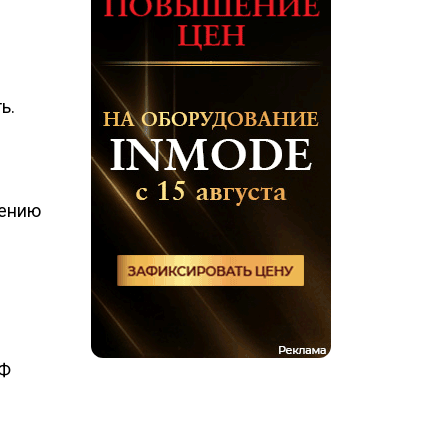
ь.
лению
РФ