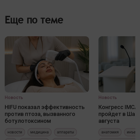
Еще по теме
Новость
Новость
HIFU показал эффективность
Конгресс IMCAS
против птоза, вызванного
пройдет в Шанх
ботулотоксином
августа
новости
медицина
аппараты
анатомия
инъекц