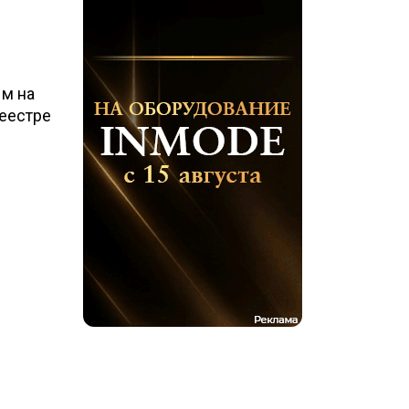
ым на
реестре