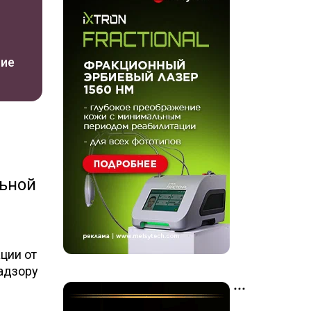
ние
ьной
ции от
адзору