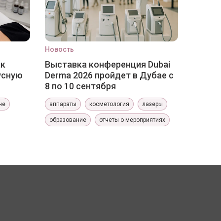
Новость
ак
Выставка конференция Dubai
усную
Derma 2026 пройдет в Дубае с
8 по 10 сентября
не
аппараты
косметология
лазеры
образование
отчеты о мероприятиях