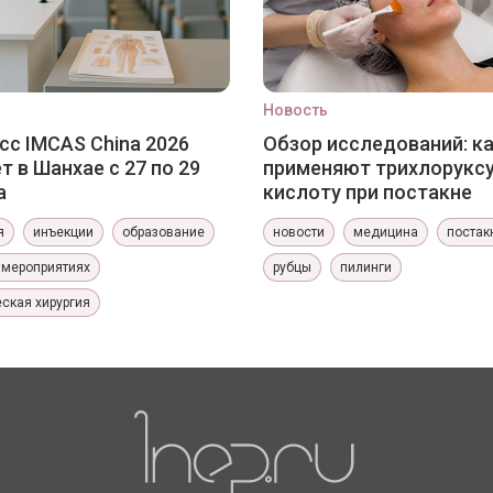
Новость
сс IMCAS China 2026
Обзор исследований: к
т в Шанхае с 27 по 29
применяют трихлорукс
а
кислоту при постакне
я
инъекции
образование
новости
медицина
постак
 мероприятиях
рубцы
пилинги
ская хирургия