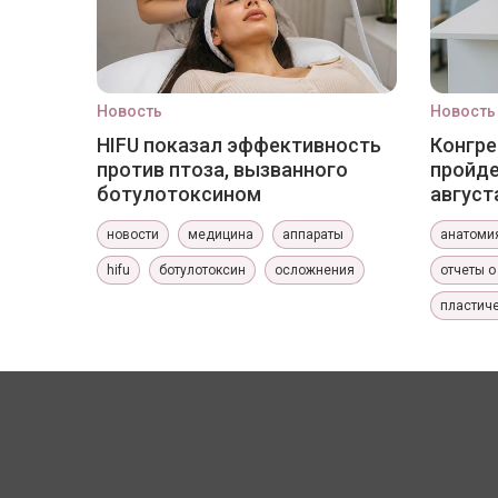
Новость
Новость
HIFU показал эффективность
Конгре
против птоза, вызванного
пройде
ботулотоксином
август
новости
медицина
аппараты
анатоми
hifu
ботулотоксин
осложнения
отчеты о
пластиче