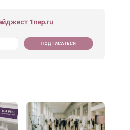
йджест 1nep.ru