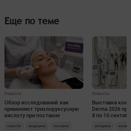
Еще по теме
Новость
Новость
Обзор исследований: как
Выставка конф
применяют трихлоруксусную
Derma 2026 про
кислоту при постакне
8 по 10 сентяб
новости
медицина
постакне
аппараты
космет