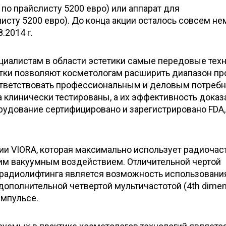
 по прайслисту 5200 евро) или аппарат для
листу 5200 евро). До конца акции осталось совсем не
.2014 г.
ециалистам в области эстетики самые передовые тех
отки позволяют косметологам расширить диапазон п
оответствовать профессиональным и деловым потреб
а клинически тестированы, а их эффективность доказ
рудование сертифицировано и зарегистрировано FDA,
нии VIORA, которая максимально использует радиоча
ким вакуумным воздействием. Отличительной чертой
 радиолифтинга является возможность использования
с дополнительной четвертой мультичастотой (4th dimen
импульсе.