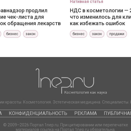
Нативная статья
авнадзор продлил
НДС в косметологии — 
ие чек-листа для
что изменилось для кли
ок обращения лекарств
как избежать ошибок
бизнес
закон
бизнес
закон
продажи
ии красоты. Косметология. Эстетическая медицина. Специалисты. 
А
КОНФИДЕНЦИАЛЬНОСТЬ
РЕКЛАМА
ПУБЛИЧНАЯ
© 2009–2026 Портал 1nep.ru. При цитировании или перепечатке
материалов ссылка на Портал 1nep.ru обязательна.