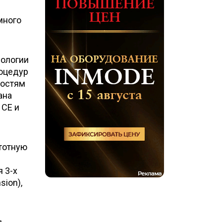
много
нологии
роцедур
ностям
ана
 CE и
стотную
 3-х
sion),