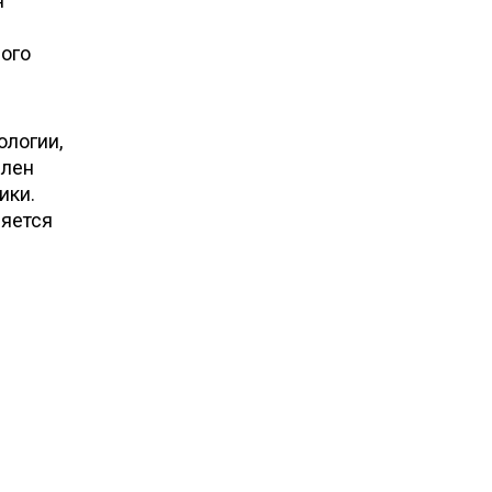
я
вого
ологии,
влен
ики.
ляется