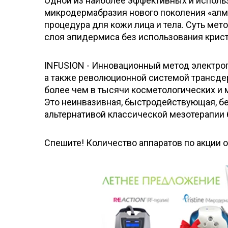
Одной из наиболее эффективных и использ
микродермабразия нового поколения «алмаз
процедура для кожи лица и тела. Суть мет
слоя эпидермиса без использования крис
INFUSION - Инновационный метод электро
а также революционной системой трансдер
более чем в тысячи косметологических и 
Это неинвазивная, быстродействующая, бе
альтернативой классической мезотерапии 
Спешите! Количество аппаратов по акции 