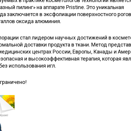
уемых в практике косметологов технологий являетс
ный пилинг» на аппарате Pristine. Это уникальная
ода заключается в эксфолиации поверхностного рого
таллов оксида алюминия.
порации стал лидером научных достижений в космет
мальной доставки продукта в ткани. Метод предста
медицинских центрах России, Европы, Канады и Амер
зопасная и высокоэффективная терапия, которая яв
без использования игл.
ограничено!