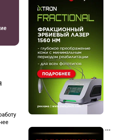
ние
я
работу
енее