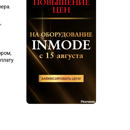
ера.
,
ором,
плату