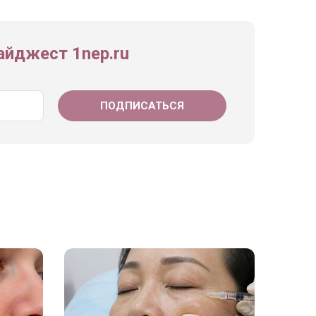
йджест 1nep.ru