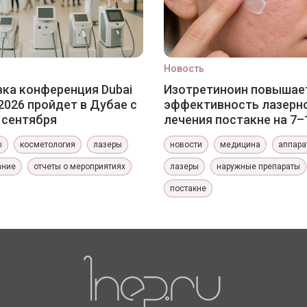
Новость
ка конференция Dubai
Изотретиноин повышае
2026 пройдет в Дубае с
эффективность лазерн
0 сентября
лечения постакне на 7–
ы
косметология
лазеры
новости
медицина
аппара
ание
отчеты о мероприятиях
лазеры
наружные препараты
постакне