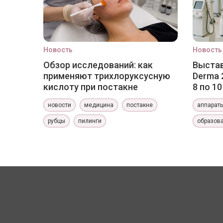
Новость
Новость
Обзор исследований: как
Выстав
применяют трихлоруксусную
Derma 
кислоту при постакне
8 по 1
новости
медицина
постакне
аппарат
рубцы
пилинги
образов