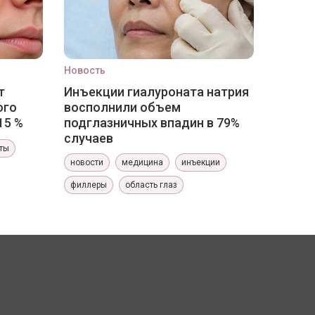
Новость
т
Инъекции гиалуроната натрия
ого
восполнили объем
15 %
подглазничных впадин в 79%
случаев
ты
новости
медицина
инъекции
филлеры
область глаз