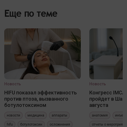
Еще по теме
Новость
Новость
HIFU показал эффективность
Конгресс IMCAS
против птоза, вызванного
пройдет в Шанх
ботулотоксином
августа
новости
медицина
аппараты
анатомия
инъекц
hifu
ботулотоксин
осложнения
отчеты о мероприяти