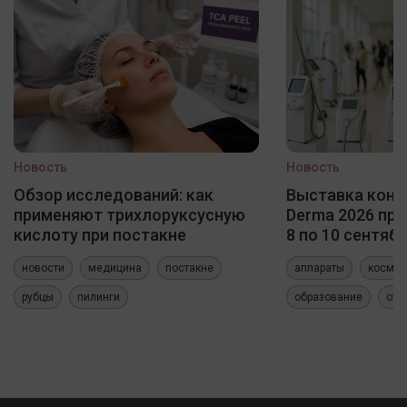
Новость
Новость
Обзор исследований: как
Выставка конф
применяют трихлоруксусную
Derma 2026 про
кислоту при постакне
8 по 10 сентяб
новости
медицина
постакне
аппараты
космет
рубцы
пилинги
образование
отч