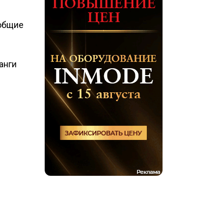
 общие
анги