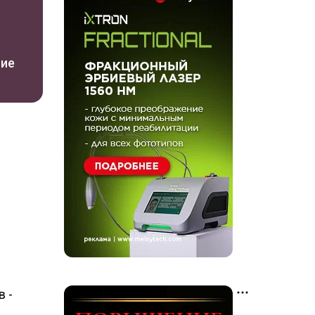
ние
в -