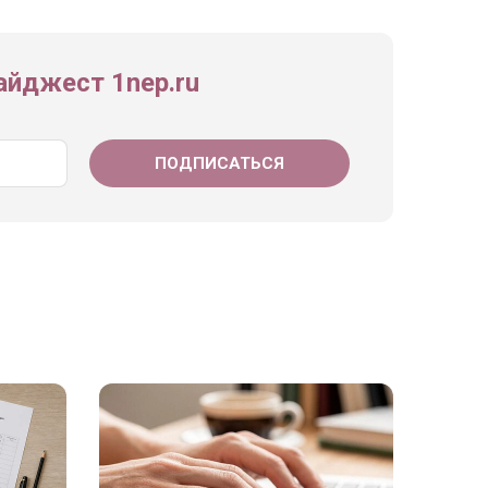
йджест 1nep.ru