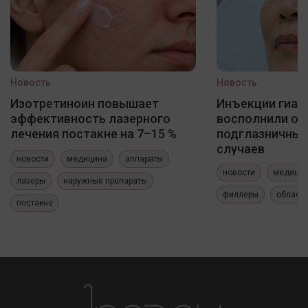
Новость
Новость
Изотретиноин повышает
Инъекции гиал
эффективность лазерного
восполнили о
лечения постакне на 7–15 %
подглазничных
случаев
новости
медицина
аппараты
новости
медици
лазеры
наружные препараты
филлеры
область
постакне