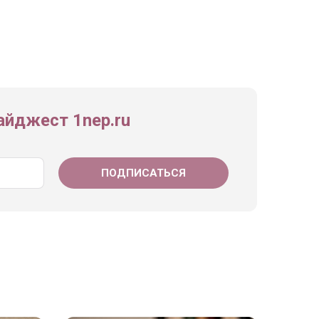
йджест 1nep.ru