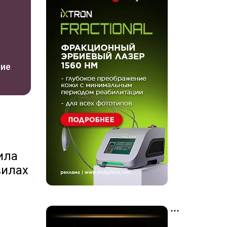
ние
ила
вилах