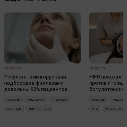
Новость
Новость
Результатами коррекции
HIFU показал 
подбородка филлерами
против птоза, 
довольны 90% пациентов
ботулотоксин
новости
медицина
инъекции
новости
медици
филлеры
нижняя треть
hifu
ботулотокси