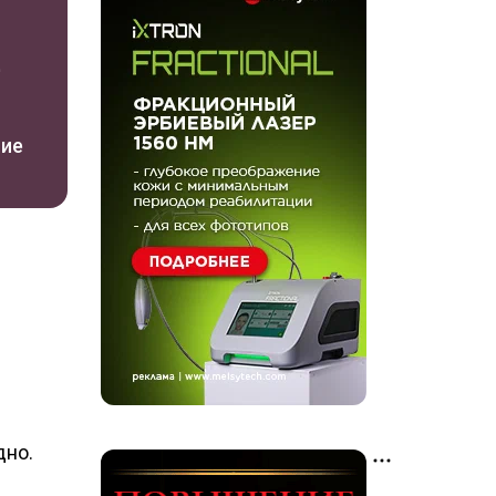
е
ние
дно.