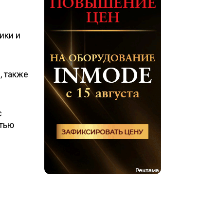
ики и
, также
с
стью