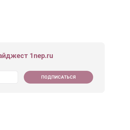
йджест 1nep.ru