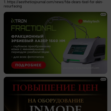
https://aestheticsjournal.com/news/fda-clears-tixel-for-skin-
resurfacing