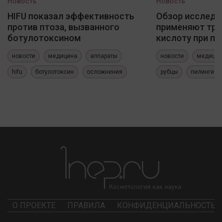
Новость
Новость
HIFU показал эффективность
Обзор исследо
против птоза, вызванного
применяют три
ботулотоксином
кислоту при по
новости
медицина
аппараты
новости
медици
hifu
ботулотоксин
осложнения
рубцы
пилинги
О ПРОЕКТЕ
ПРАВИЛА
КОНФИДЕНЦИАЛЬНОСТЬ