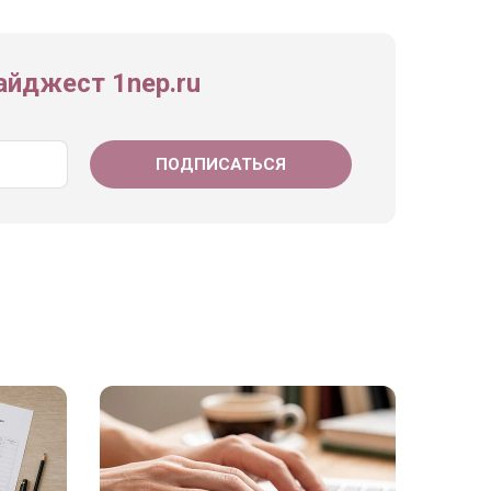
йджест 1nep.ru