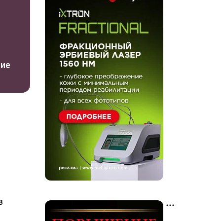
ние
в