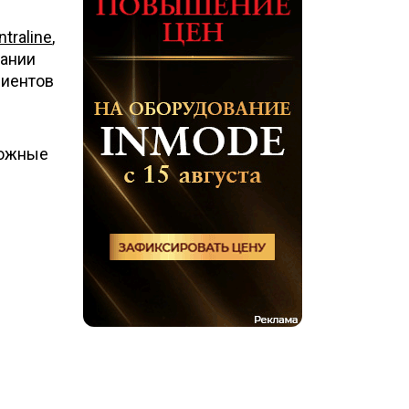
Intraline
,
пании
лиентов
 кожные