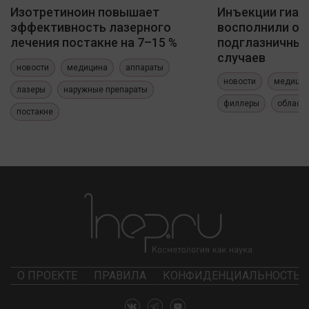
Изотретиноин повышает
Инъекции гиал
эффективность лазерного
восполнили о
лечения постакне на 7–15 %
подглазничных
случаев
новости
медицина
аппараты
новости
медици
лазеры
наружные препараты
филлеры
область
постакне
О ПРОЕКТЕ
ПРАВИЛА
КОНФИДЕНЦИАЛЬНОСТЬ