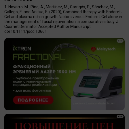
Navarro, M., Pino, A., Martínez, M., Garrigós, E., Sánchez, M.,
Gallego, E. and Anitua, E. (2020), Combined therapy with Endoret‐
Gel and plasma rich in growth factors versus Endoret‐Gel alone in
the management of facial rejuvenation: a comparative study. J
Cosmet Dermatol. Accepted Author Manuscript.
doi:10.1111/jocd.13661