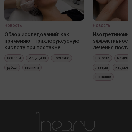
Новость
Новость
Обзор исследований: как
Изотретиноин
применяют трихлоруксусную
эффективность
кислоту при постакне
лечения постак
новости
медицина
постакне
новости
медици
рубцы
пилинги
лазеры
наружные
постакне