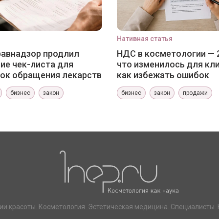
Нативная статья
авнадзор продлил
НДС в косметологии — 
ие чек-листа для
что изменилось для кли
ок обращения лекарств
как избежать ошибок
бизнес
закон
бизнес
закон
продажи
ии красоты. Косметология. Эстетическая медицина. Специалисты. 