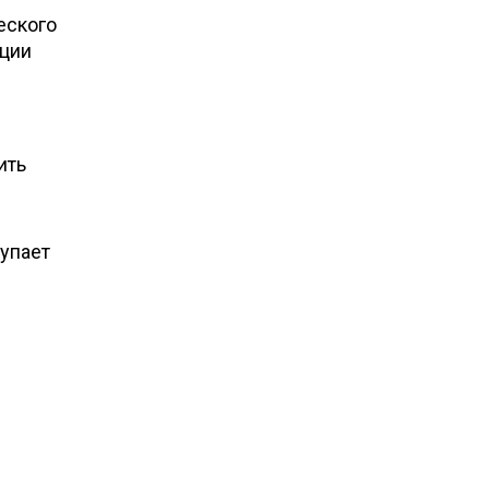
еского
ации
ить
упает