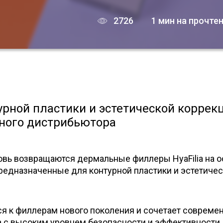
2726
1 мин на прочте
урной пластики и эстетической коррек
ного дистрибьютора
овь возвращаются дермальные филлеры HyaFilia на 
редназначенные для контурной пластики и эстетиче
я к филлерам нового поколения и сочетает совреме
а с высоким уровнем безопасности и эффективности