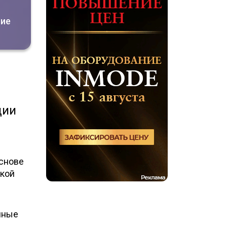
ние
ции
основе
ской
нные