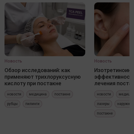
Новость
Новость
Обзор исследований: как
Изотретиноин
применяют трихлоруксусную
эффективность
кислоту при постакне
лечения постак
новости
медицина
постакне
новости
медици
рубцы
пилинги
лазеры
наружные
постакне