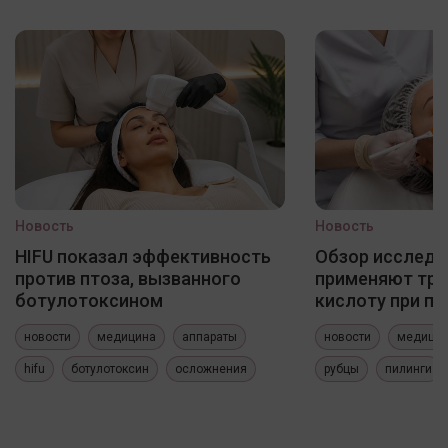
Новость
Новость
HIFU показал эффективность
Обзор исследо
против птоза, вызванного
применяют три
ботулотоксином
кислоту при по
новости
медицина
аппараты
новости
медици
hifu
ботулотоксин
осложнения
рубцы
пилинги