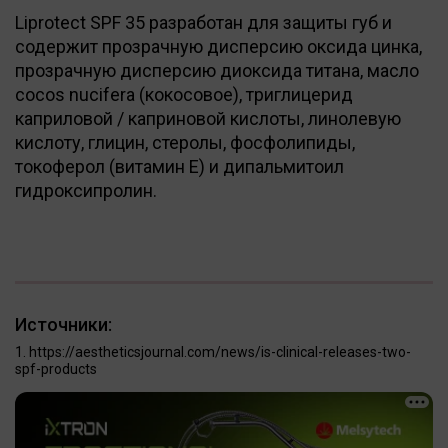
Liprotect SPF 35 разработан для защиты губ и
содержит прозрачную дисперсию оксида цинка,
прозрачную дисперсию диоксида титана, масло
cocos nucifera (кокосовое), триглицерид
каприловой / каприновой кислоты, линолевую
кислоту, глицин, стеролы, фосфолипиды,
токоферол (витамин Е) и дипальмитоил
гидроксипролин.
Источники:
https://aestheticsjournal.com/news/is-clinical-releases-two-
spf-products