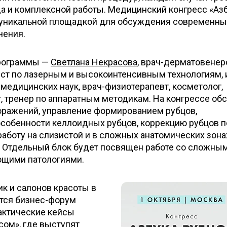
а и комплексной работы. Медицинский конгресс «Аз
ет уникальной площадкой для обсуждения современны
чения.
программы —
Светлана Некрасова
, врач-дерматовенер
ист по лазерным и высокоинтенсивным технологиям, 
 медицинских наук, врач-физиотерапевт, косметолог,
г, тренер по аппаратным методикам. На конгрессе об
оражений, управление формированием рубцов,
особенности келлоидных рубцов, коррекцию рубцов 
работу на слизистой и в сложных анатомических зона
. Отдельный блок будет посвящен работе со сложны
ющими патологиями.
к и салонов красоты в
ится бизнес-форум
рактические кейсы
сом», где выступят