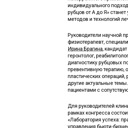
индивидуального подход
рубцов от А до Я» стан
методов и технологий ле
Руководители научной 
физиотерапевт, специал
Ирина Брагина
, кандидат
геронтолог, реабилитоло
диагностику рубцовых п
превентивную терапию, 
пластических операций, 
другие актуальные темы
пациентами с сопутству
Для руководителей клини
рамках конгресса состо
«Лаборатория успеха: п
управления бьюти-бизне