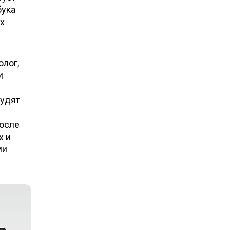
бука
х
олог,
и
судят
после
х и
ми