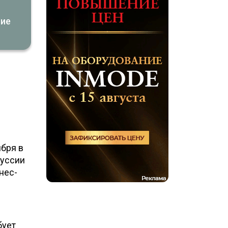
ние
ября в
куссии
нес-
бует