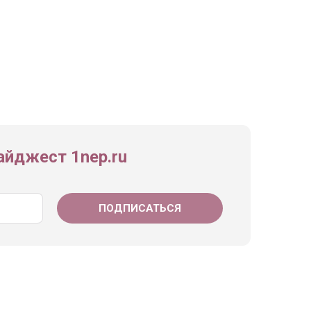
йджест 1nep.ru