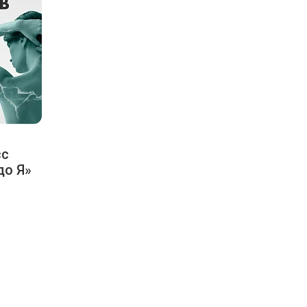
сс
до Я»