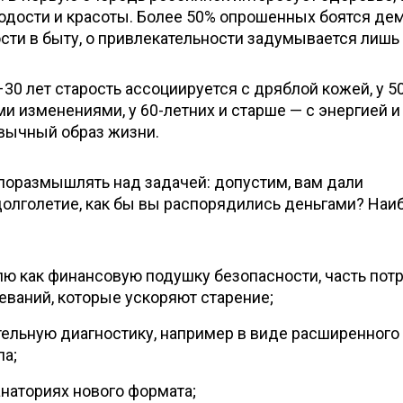
одости и красоты. Более 50% опрошенных боятся де
сти в быту, о привлекательности задумывается лишь 
30 лет старость ассоциируется с дряблой кожей, у 5
и изменениями, у 60-летних и старше — с энергией и
вычный образ жизни.
оразмышлять над задачей: допустим, вам дали
долголетие, как бы вы распорядились деньгами? Наи
лю как финансовую подушку безопасности, часть потр
еваний, которые ускоряют старение;
тельную диагностику, например в виде расширенного
па;
анаториях нового формата;