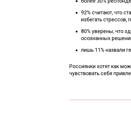
более 30% респонде
92% считают, что ст
избегать стрессов, 
80% уверены, что зд
осознанных решени
лишь 11% назвали г
Россиянки хотят как мож
чувствовать себя привл