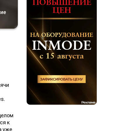
ние
сячи
s.
целом
ся к
а уже