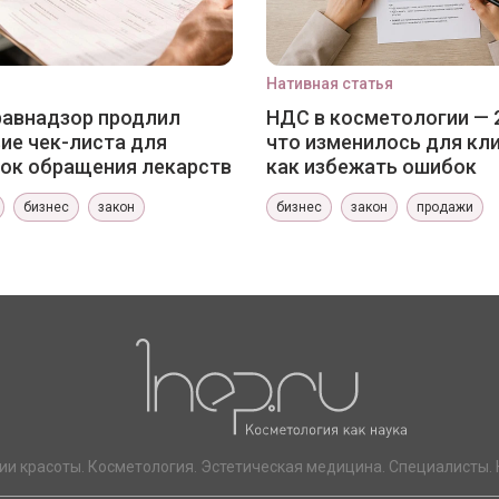
Нативная статья
авнадзор продлил
НДС в косметологии — 
ие чек-листа для
что изменилось для кли
ок обращения лекарств
как избежать ошибок
бизнес
закон
бизнес
закон
продажи
ии красоты. Косметология. Эстетическая медицина. Специалисты. 