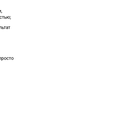
,
стью;
льтат
просто