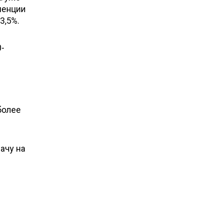
менции
3,5%.
0-
более
ачу на