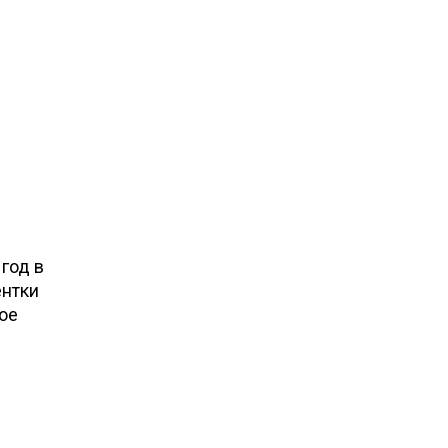
год в
ентки
ое