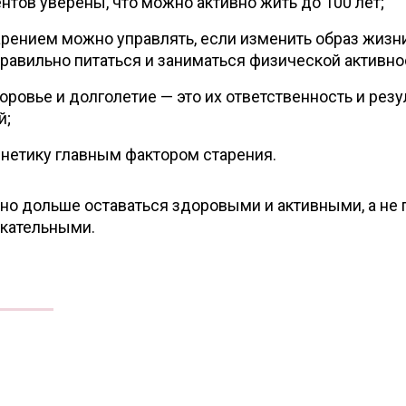
нтов уверены, что можно активно жить до 100 лет;
арением можно управлять, если изменить образ жизни
правильно питаться и заниматься физической активно
оровье и долголетие — это их ответственность и резу
й;
енетику главным фактором старения.
но дольше оставаться здоровыми и активными, а не 
екательными.