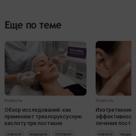
Еще по теме
Новость
Новость
Обзор исследований: как
Изотретиноин
применяют трихлоруксусную
эффективность
кислоту при постакне
лечения постак
новости
медицина
постакне
новости
медици