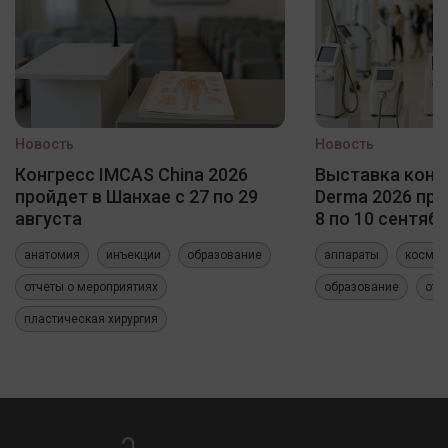
Новость
Новость
Конгресс IMCAS China 2026
Выставка конф
пройдет в Шанхае с 27 по 29
Derma 2026 про
августа
8 по 10 сентяб
анатомия
инъекции
образование
аппараты
космет
отчеты о мероприятиях
образование
отч
пластическая хирургия