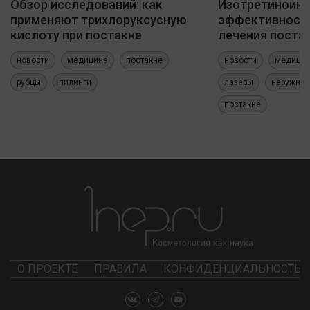
Обзор исследований: как
Изотретиноин
применяют трихлоруксусную
эффективность
кислоту при постакне
лечения постак
новости
медицина
постакне
новости
медици
рубцы
пилинги
лазеры
наружные
постакне
О ПРОЕКТЕ
ПРАВИЛА
КОНФИДЕНЦИАЛЬНОСТЬ