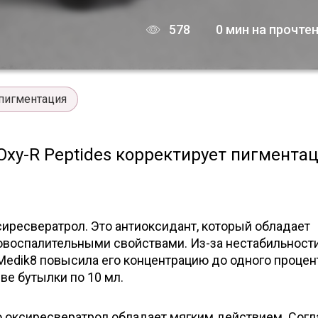
578
0 мин на прочте
пигментация
xy-R Peptides корректирует пигмента
иресвератрол. Это антиоксидант, который обладает
воспалительными свойствами. Из-за нестабильност
edik8 повысила его концентрацию до одного процент
ве бутылки по 10 мл.
о оксиресвератрол обладает мягким действием. Согл