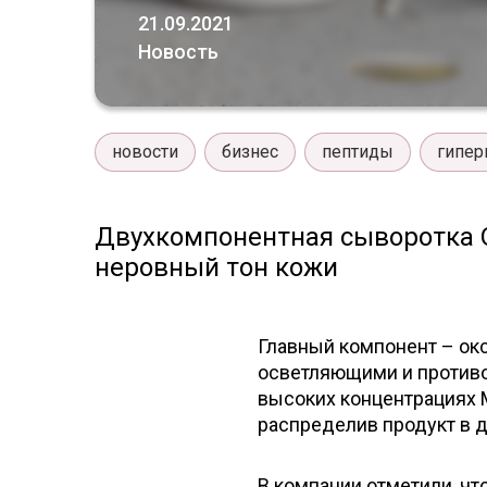
21.09.2021
Новость
новости
бизнес
пептиды
гипер
Двухкомпонентная сыворотка O
неровный тон кожи
Главный компонент – окс
осветляющими и противо
высоких концентрациях M
распределив продукт в д
В компании отметили, чт