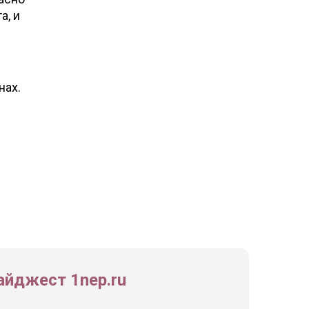
а, и
нах.
йджест 1nep.ru