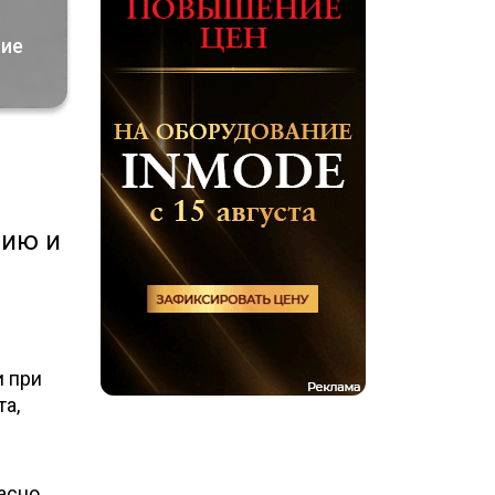
ние
цию и
и при
а,
асно