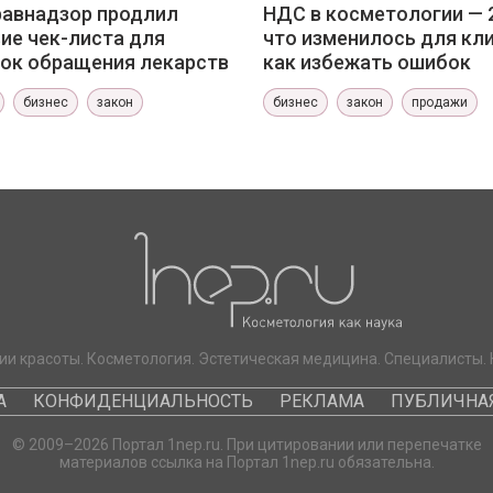
авнадзор продлил
НДС в косметологии — 
ие чек-листа для
что изменилось для кли
ок обращения лекарств
как избежать ошибок
бизнес
закон
бизнес
закон
продажи
ии красоты. Косметология. Эстетическая медицина. Специалисты. 
А
КОНФИДЕНЦИАЛЬНОСТЬ
РЕКЛАМА
ПУБЛИЧНАЯ
© 2009–2026 Портал 1nep.ru. При цитировании или перепечатке
материалов ссылка на Портал 1nep.ru обязательна.