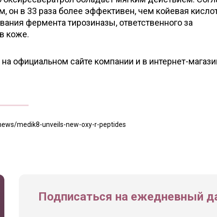
 он в 33 раза более эффективен, чем койевая кислот
ования фермента тирозиназы, ответственного за
в коже.
на официальном сайте компании и в интернет-магази
/news/medik8-unveils-new-oxy-r-peptides
Подписаться на ежедневный да