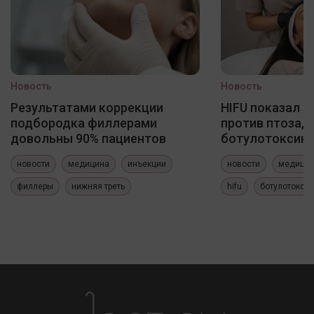
Новость
Новость
Результатами коррекции
HIFU показал 
подбородка филлерами
против птоза, 
довольны 90% пациентов
ботулотоксин
новости
медицина
инъекции
новости
медици
филлеры
нижняя треть
hifu
ботулотокси