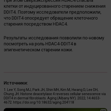
При этом сверхэкспрессия HDAC4 спасала
клетки от индуцированного старением снижения
DDIT4. Поэтому исследователи предположили,
что DDIT4 опосредует обращение клеточного
старения посредством HDAC4.
Результаты исследования позволили по-новому
посмотреть на роль HDAC4-DDIT4 в
эпигенетическом старении кожи.
Источники:
Lee Y, Song MJ, Park JH, Shin MH, Kim M, Hwang D, Lee DH,
Chung JH. Histone deacetylase 4 reverses cellular senescence via
DDIT4 in dermal fibroblasts. Aging (Albany NY). 2022; 14:4653-
4672. https://doi.org/10.18632/aging.204118