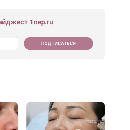
йджест 1nep.ru