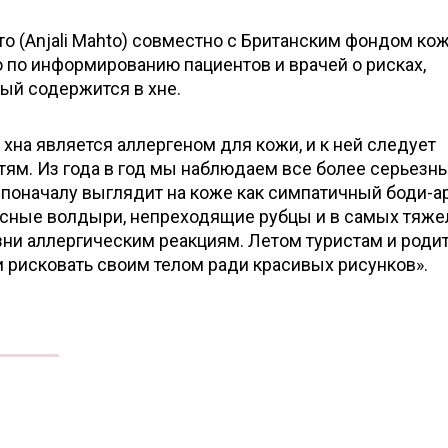
о (Anjali Mahto) совместно с Британским фондом ко
ию по информированию пациентов и врачей о рисках,
ый содержится в хне.
 хна является аллергеном для кожи, и к ней следует
тям. Из года в год мы наблюдаем все более серьезн
о поначалу выглядит на коже как симпатичный боди-ар
асные волдыри, непреходящие рубцы и в самых тяж
зни аллергическим реакциям. Летом туристам и роди
 рисковать своим телом ради красивых рисунков».