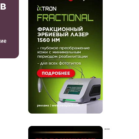
 в
ние