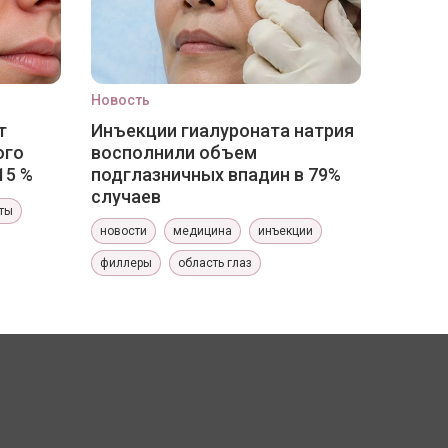
Новость
т
Инъекции гиалуроната натрия
ого
восполнили объем
15 %
подглазничных впадин в 79%
случаев
ты
новости
медицина
инъекции
филлеры
область глаз