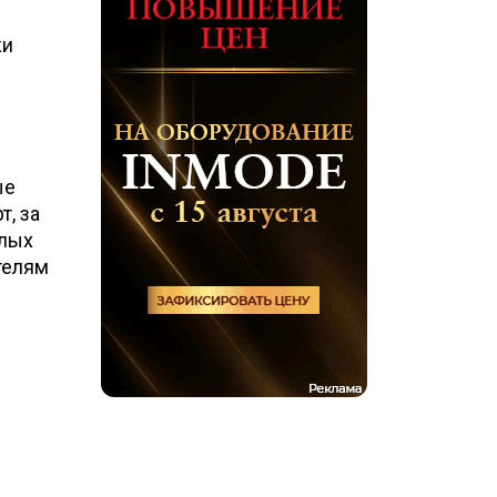
жи
ые
т, за
елых
телям