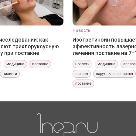
Новость
исследований: как
Изотретиноин повышае
няют трихлоруксусную
эффективность лазерн
у при постакне
лечения постакне на 7–
медицина
постакне
новости
медицина
аппара
пилинги
лазеры
наружные препараты
постакне