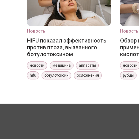
Новость
Новость
HIFU показал эффективность
Обзор 
против птоза, вызванного
приме
ботулотоксином
кислот
новости
медицина
аппараты
новости
hifu
ботулотоксин
осложнения
рубцы