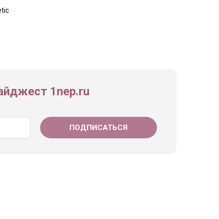
tic
йджест 1nep.ru