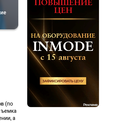
ние
в (по
 съемка
нии, а