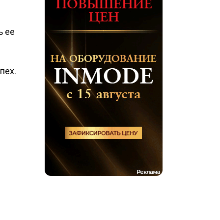
ь ее
пех.