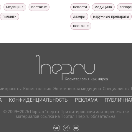
медицина
постакне
новости
медицина
аппара
пилинги
лазеры
наружные препараты
постакне
ии красоты. Косметология. Эстетическая медицина. Специалисты. 
А
КОНФИДЕНЦИАЛЬНОСТЬ
РЕКЛАМА
ПУБЛИЧНАЯ
© 2009–2026 Портал 1nep.ru. При цитировании или перепечатке
материалов ссылка на Портал 1nep.ru обязательна.