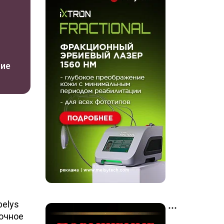
ние
belys
точное