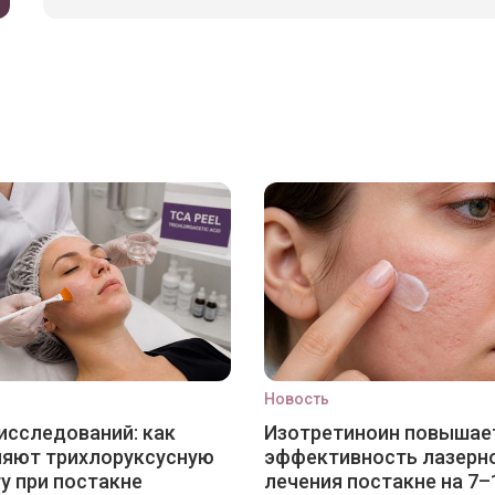
Новость
исследований: как
Изотретиноин повышае
няют трихлоруксусную
эффективность лазерн
у при постакне
лечения постакне на 7–