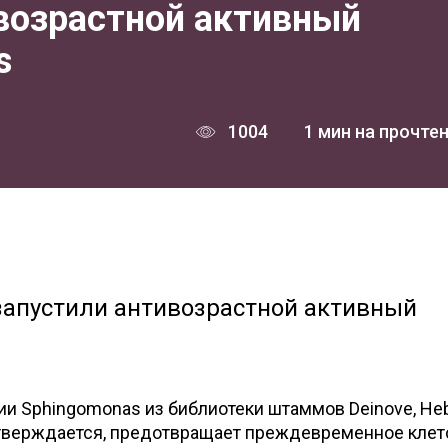
возрастной активный
s
1004
1 мин на прочте
 запустили антивозрастной активный
и Sphingomonas из библиотеки штаммов Deinove, He
 утверждается, предотвращает преждевременное кле