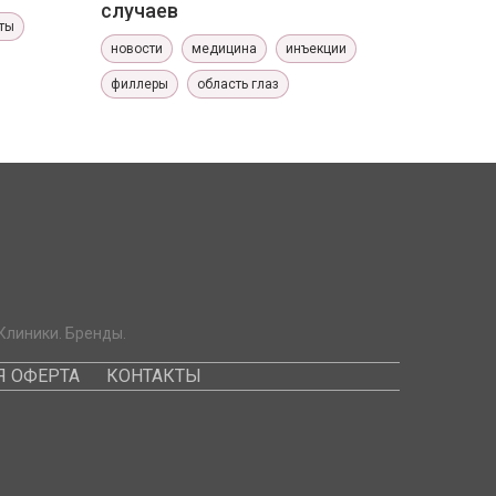
случаев
ты
новости
медицина
инъекции
филлеры
область глаз
Клиники. Бренды.
 ОФЕРТА
КОНТАКТЫ