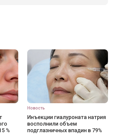
Новость
т
Инъекции гиалуроната натрия
ого
восполнили объем
15 %
подглазничных впадин в 79%