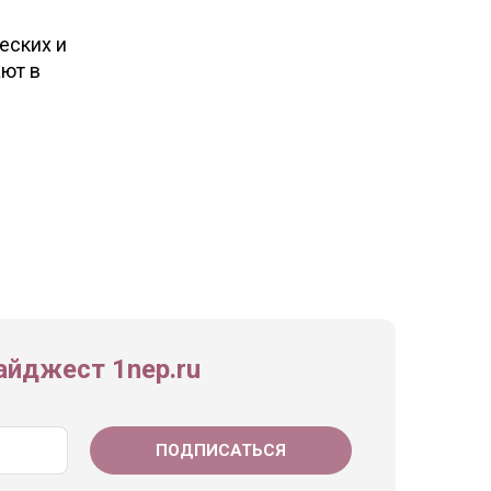
еских и
ают в
йджест 1nep.ru