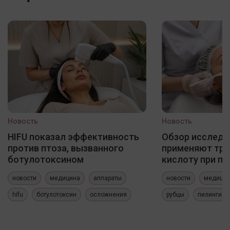
Новость
Новость
HIFU показал эффективность
Обзор исследо
против птоза, вызванного
применяют три
ботулотоксином
кислоту при по
новости
медицина
аппараты
новости
медици
hifu
ботулотоксин
осложнения
рубцы
пилинги