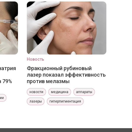
Новость
натрия
Фракционный рубиновый
лазер показал эффективность
в 79%
против мелазмы
новости
медицина
аппараты
ии
лазеры
гиперпигментация