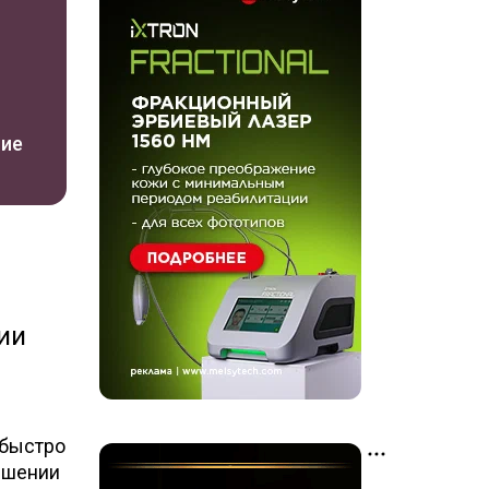
ние
ии
 быстро
чшении