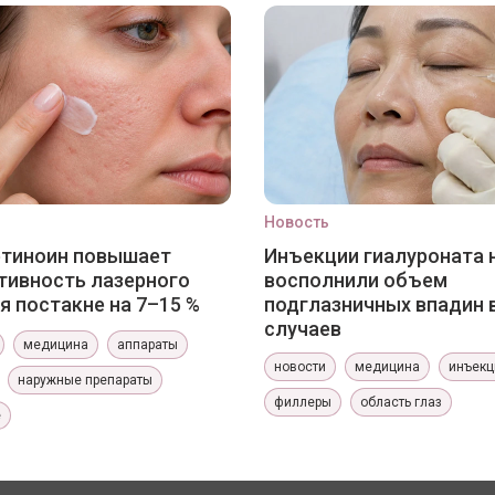
Новость
етиноин повышает
Инъекции гиалуроната 
ивность лазерного
восполнили объем
я постакне на 7–15 %
подглазничных впадин 
случаев
медицина
аппараты
новости
медицина
инъекц
наружные препараты
филлеры
область глаз
е