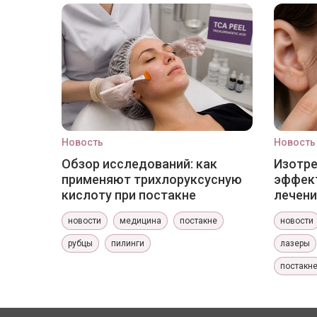
Новость
Новость
Обзор исследований: как
Изотр
применяют трихлоруксусную
эффект
кислоту при постакне
лечени
новости
медицина
постакне
новости
рубцы
пилинги
лазеры
постакн