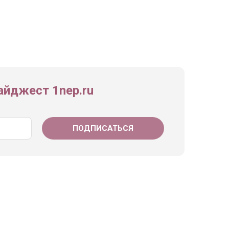
йджест 1nep.ru