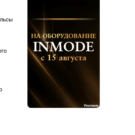
ульсы
его
о