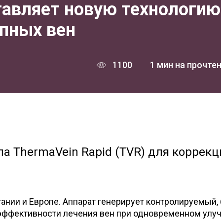
тавляет новую технологию
упных вен
1100
1 мин на прочте
а ThermaVein Rapid (TVR) для коррекц
тании и Европе. Аппарат генерирует контролируемый,
ффективности лечения вен при одновременном улу