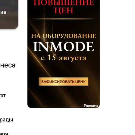
ние
знеса
тат
 рады
даря