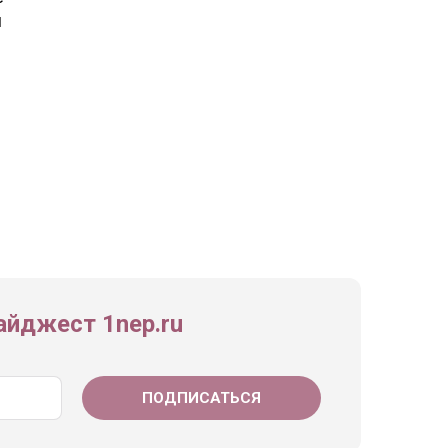
я
йджест 1nep.ru