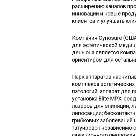
расширению каналов про
инновации и новые прод
клиентов и улучшать кли
Компания Cynosure (США
для эстетической медици
день она является компа
ориентиром для остальн
Парк аппаратов насчитыв
комплекса эстетических 
патологий; аппарат для 
установка Elite MPX, со
лазеров для эпиляции; л
липосакции; бесконтактн
грибковых заболеваний н
татуировок независимо о
фракционного омоложени