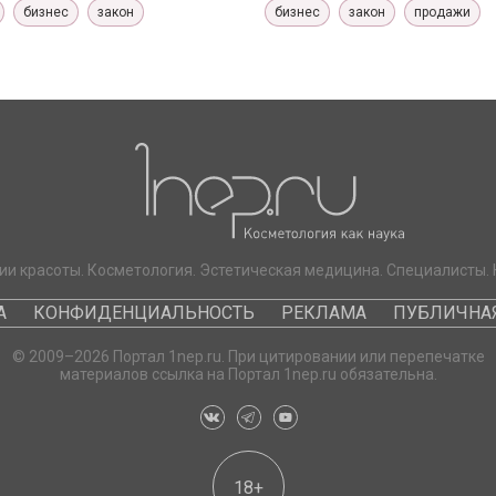
бизнес
закон
бизнес
закон
продажи
ии красоты. Косметология. Эстетическая медицина. Специалисты. 
А
КОНФИДЕНЦИАЛЬНОСТЬ
РЕКЛАМА
ПУБЛИЧНАЯ
© 2009–2026 Портал 1nep.ru. При цитировании или перепечатке
материалов ссылка на Портал 1nep.ru обязательна.
18+