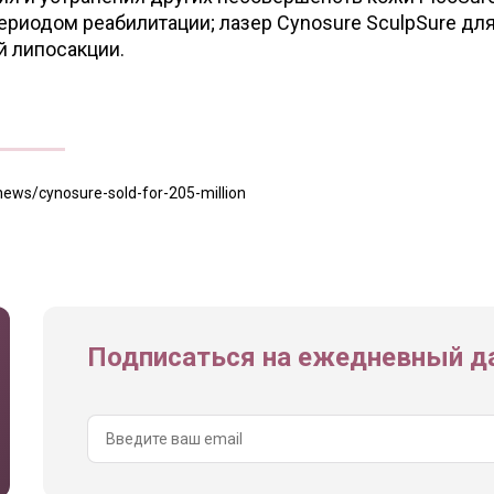
риодом реабилитации; лазер Cynosure SculpSure дл
й липосакции.
news/cynosure-sold-for-205-million
Подписаться на ежедневный да