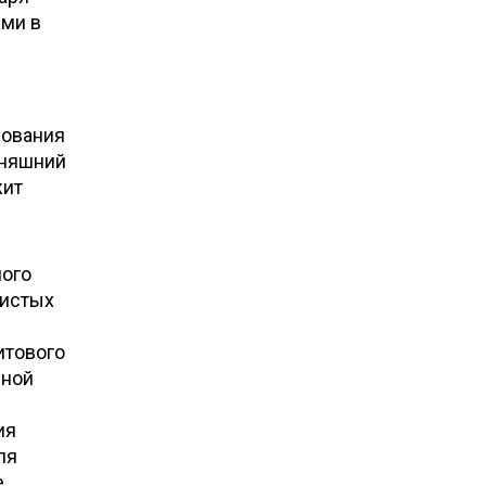
ями в
дования
дняшний
жит
лого
дистых
итового
вной
ия
ля
e