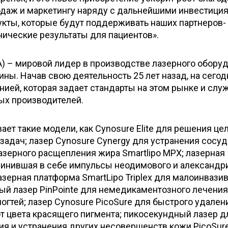
даж и маркетингу наряду с дальнейшими инвестици
укты, которые будут поддерживать наших партнеров-
нические результаты для пациентов».
) – мировой лидер в производстве лазерного обору
ны. Начав свою деятельность 25 лет назад, на сего
нией, которая задает стандарты на этом рынке и слу
ых производителей.
ает такие модели, как Cynosure Elite для решения це
задач; лазер Cynosure Cynergy для устранения сосу
лазерного расщепления жира Smartlipo MPX; лазерная
единившая в себе импульсы неодимового и александр
азерная платформа SmartLipo Triplex для малоинвази
ый лазер PinPointe для немедикаментозного лечения
огтей; лазер Cynosure PicoSure для быстрого удален
т цвета красящего пигмента; пикосекундный лазер д
я и устранения других несовершенств кожи PicoSur