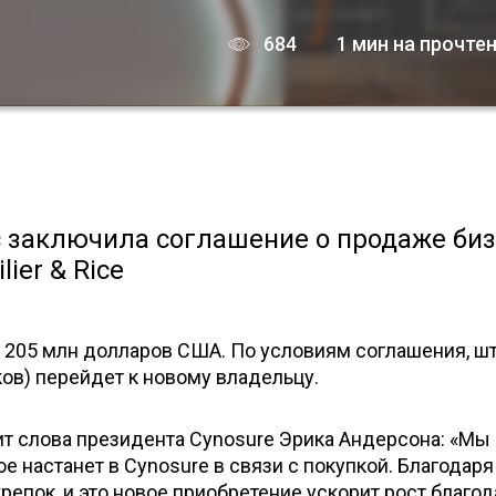
684
1 мин на прочте
 заключила соглашение о продаже би
ier & Rice
 205 млн долларов США. По условиям соглашения, ш
ов) перейдет к новому владельцу.
ит слова президента Cynosure Эрика Андерсона: «Мы
е настанет в Cynosure в связи с покупкой. Благодаря
крепок, и это новое приобретение ускорит рост благо