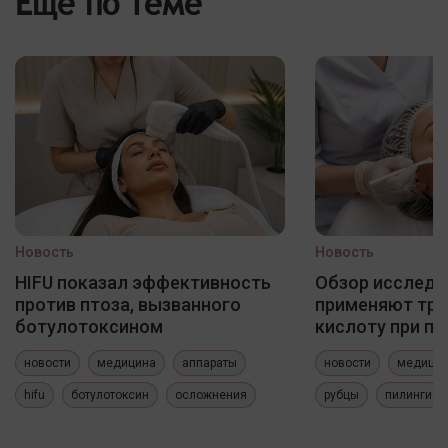
Еще по теме
Новость
Новость
HIFU показал эффективность
Обзор исследо
против птоза, вызванного
применяют три
ботулотоксином
кислоту при по
новости
медицина
аппараты
новости
медици
hifu
ботулотоксин
осложнения
рубцы
пилинги