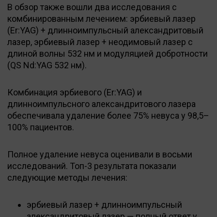
В обзор также вошли два исследования с
комбинированным лечением: эрбиевый лазер
(Er:YAG) + длинноимпульсный александритовый
лазер, эрбиевый лазер + неодимовый лазер с
длиной волны 532 нм и модуляцией добротности
(QS Nd:YAG 532 нм).
Комбинация эрбиевого (Er:YAG) и
длинноимпульсного александритового лазера
обеспечивала удаление более 75% невуса у 98,5–
100% пациентов.
Полное удаление невуса оценивали в восьми
исследований. Топ-3 результата показали
следующие методы лечения:
эрбиевый лазер + длинноимпульсный
александритовый лазер — полный ответ у