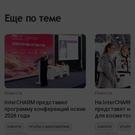
Еще по теме
Новость
Новость
InterCHARM представил
На InterCHARM 
программу конференций осени
представят но
2026 года
для косметоло
новости
отчеты о мероприятиях
новости
отчеты 