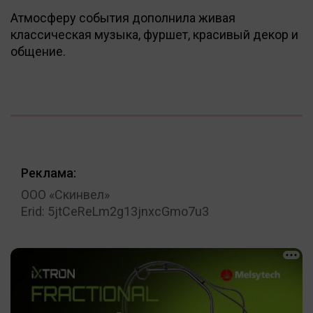
Атмосферу события дополнила живая
классическая музыка, фуршет, красивый декор и
общение.
Реклама:
ООО «Скинвел»
Erid: 5jtCeReLm2g13jnxcGmo7u3