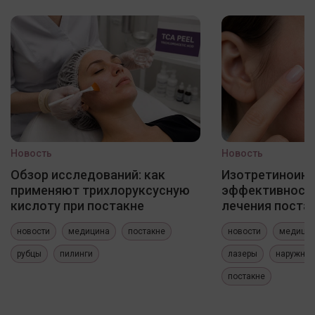
Новость
Новость
Обзор исследований: как
Изотретиноин
применяют трихлоруксусную
эффективность
кислоту при постакне
лечения постак
новости
медицина
постакне
новости
медици
рубцы
пилинги
лазеры
наружные
постакне