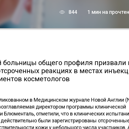
844
1 мин на прочте
й больницы общего профиля призвали 
тсроченных реакциях в местах инъекц
циентов косметологов
бликованном в Медицинском журнале Новой Англии (
 возглавляемая директором программы клинической
 Блюменталь, отметили, что в клинических испытан
 действительно были зарегистрированы отсроченны
ствительности кожи у небольшого числа участников.