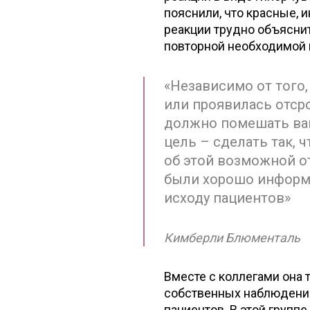
пояснили, что красные,
реакции трудно объяснит
повторной необходимой 
Независимо от того,
или проявилась отсро
должно помешать вам
цель – сделать так, 
об этой возможной о
были хорошо информ
исходу пациентов
Кимберли Блюменталь
Вместе с коллегами она 
собственных наблюдения
пациентов. В этой групп