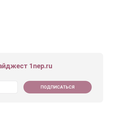
йджест 1nep.ru