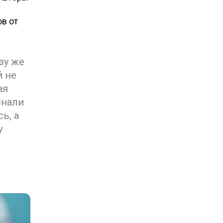
е
ов от
зу же
й не
ая
знали
ь, а
у