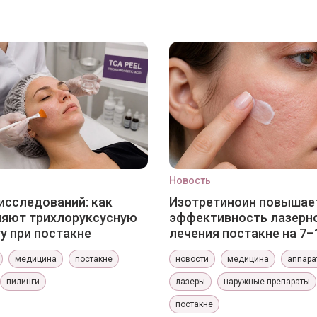
Новость
исследований: как
Изотретиноин повышае
няют трихлоруксусную
эффективность лазерн
у при постакне
лечения постакне на 7–
медицина
постакне
новости
медицина
аппара
пилинги
лазеры
наружные препараты
постакне