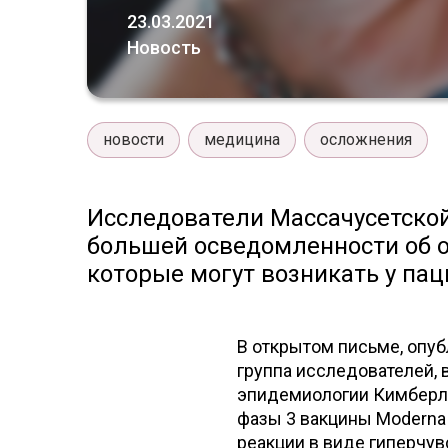
23.03.2021
Новость
новости
медицина
осложнения
Исследователи Массачусетско
большей осведомленности об о
которые могут возникать у па
В открытом письме, опу
группа исследователей,
эпидемиологии Кимберли
фазы 3 вакцины Moderna
реакции в виде гиперчув