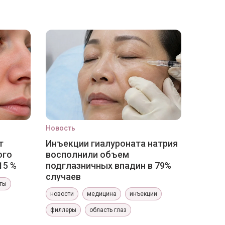
Новость
т
Инъекции гиалуроната натрия
ого
восполнили объем
15 %
подглазничных впадин в 79%
случаев
ты
новости
медицина
инъекции
филлеры
область глаз