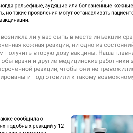
 иногда рельефные, зудящие или болезненные кожны
ь, но такие проявления могут останавливать пациент
вакцинации.
 возникла ли у вас сыпь в месте инъекции сра
ченная кожная реакция, ни одно из состояни
 получить вторую дозу вакцины. Наша главн
чтобы врачи и другие медицинские работники 
тсроченной реакции, чтобы они не тревожилис
ированы и подготовили к такому возможном
также сообщила о
х подобных реакций у 12
е начало симптомов