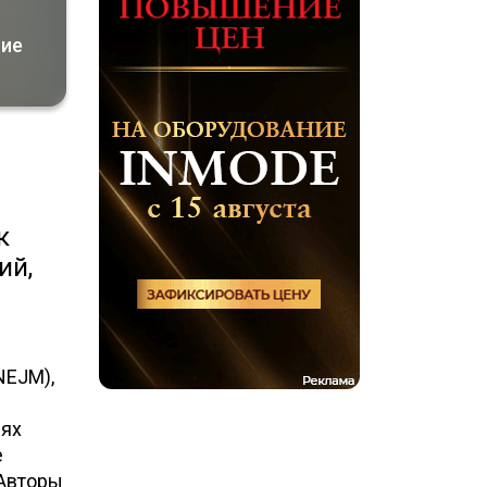
ние
к
ий,
NEJM),
иях
е
 Авторы