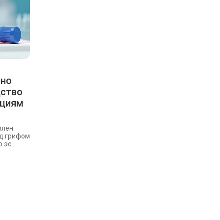
ено
дство
кциям
влен
д грифом
эс...