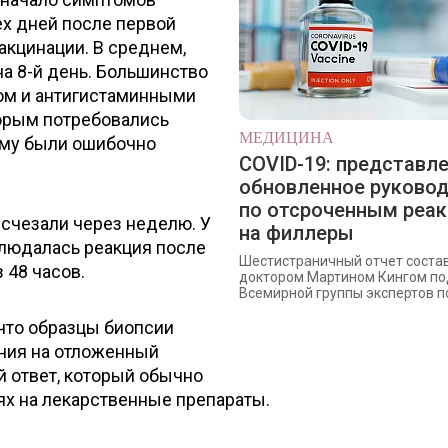
ех дней после первой
акцинации. В среднем,
а 8-й день. Большинство
ом и антигистаминными
торым потребовались
МЕДИЦИНА
ому были ошибочно
COVID-19: представл
обновленное руково
по отсроченным реа
счезали через неделю. У
на филлеры
людалась реакция после
Шестистраничный отчет соста
 48 часов.
доктором Мартином Кингом по
Всемирной группы экспертов по 
что образцы биопсии
ния на отложенный
 ответ, который обычно
ях на лекарственные препараты.